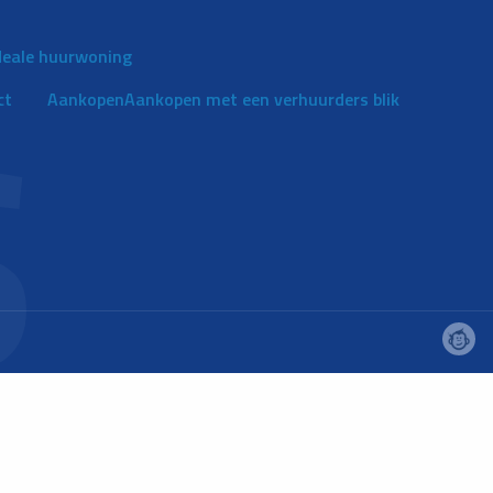
ideale huurwoning
ct
Aankopen
Aankopen met een verhuurders blik