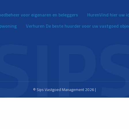
oedbeheer voor eigenaren en beleggers
Huren
Vind hier uw 
opwoning
Verhuren
De beste huurder voor uw vastgoed obje
© Sips Vastgoed Management 2026 |