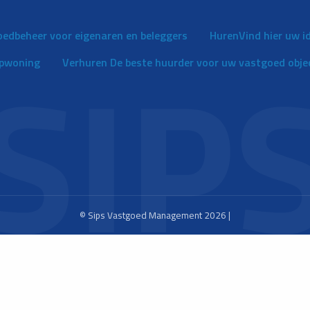
oedbeheer voor eigenaren en beleggers
Huren
Vind hier uw 
opwoning
Verhuren
De beste huurder voor uw vastgoed obje
© Sips Vastgoed Management 2026 |