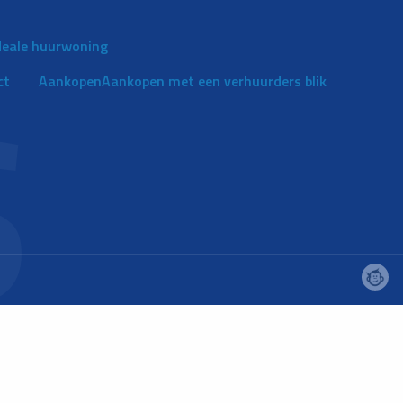
ideale huurwoning
ct
Aankopen
Aankopen met een verhuurders blik