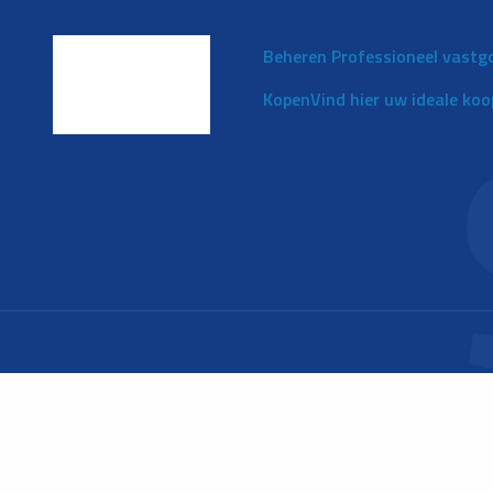
Beheren
Professioneel vastg
Kopen
Vind hier uw ideale ko