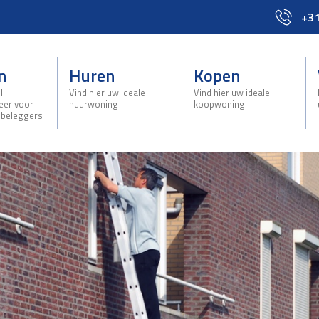
+31
n
Huren
Kopen
l
Vind hier uw ideale
Vind hier uw ideale
eer voor
huurwoning
koopwoning
 beleggers