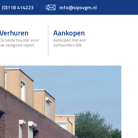
 (0)118 414223
info@sipsvgm.nl
Verhuren
Aankopen
De beste huurder voor
Aankopen met een
uw vastgoed object
verhuurders blik