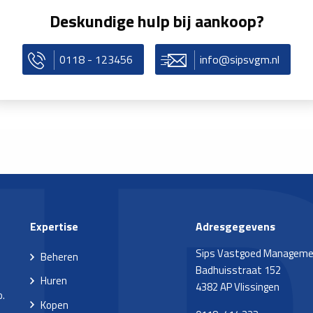
Deskundige hulp bij aankoop?
0118 - 123456
info@sipsvgm.nl
Expertise
Adresgegevens
Sips Vastgoed Managem
Beheren
Badhuisstraat 152
Huren
4382 AP Vlissingen
o.
Kopen