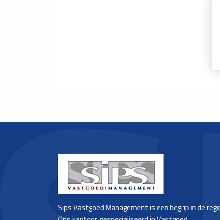
Sips Vastgoed Management is een begrip in de regi
Ons kantoor, gespecialiseerd in Vastgoed