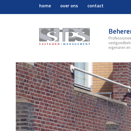
home
over ons
contact
Behere
Professionee
vastgoedbeh
eigenaren en