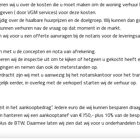
seren wij u over de kosten die u moet maken om de woning verhuur 
 geven ( door VGM services) voor deze kosten.
tijdig over de haalbare huurprijzen en de doelgroep. Wij kunnen dan 
 kunnen verhuren nav de vraag op dat moment in de markt.
wij voor u een offerte aanvragen bij de notaris voor de leverings
 met u de concepten en nota van afrekening.
eren wij de inspectie uit om te kijken of hetgeen u gekocht heeft e
htigingen en nemen dan ook de meterstanden op.
dracht zijn wij met u aanwezig bij het notariskantoor voor het trans
lijk eerder, in overleg met de verkoper) starten wij de verhuur op.
it in het aankoopbedrag”. Iedere euro die wij kunnen besparen draag
 hanteren wij een aankooptarief van €750,- plus 10% van de bespa
lus de BTW. Daarmee laten wij zien dat wij voor u onderhandelen t