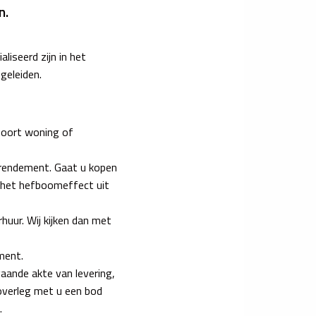
n.
iseerd zijn in het
geleiden.
 soort woning of
t rendement. Gaat u kopen
 het hefboomeffect uit
huur. Wij kijken dan met
ment.
aande akte van levering,
n overleg met u een bod
.