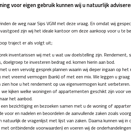
ng voor eigen gebruik kunnen wij u natuurlijk advisere
inden de weg naar Sips VGM met deze vraag. En omdat wij gespecial
vastgoed zijn wij het ideale kantoor om deze aankoop voor u te be
oop traject er als volgt uit;
sprek inventarissen wij met u wat uw doelstelling zijn. Rendement,
, doelgroep te investeren bedrag ed. komen hierin aan bod.
 met u een vervolg gesprek plannen waarin wij dieper ingaan op he
k met vreemd vermogen (bank) of met een mix. We leggen u graag
en zien hoe u het rendement op uw eigenvermogen kunt verbeteren.
 we kijken welke woningen of appartementen geschikt zijn voor ver
 naar het aanbod.
e een bezichtiging en bezoeken samen met u de woning of apparte
e voor en nadelen en beoordelen de aanvullende zaken zoals voorg
n natuurlijk de vragenlijst met lijst van zaken. Daarna kunnen wij i
l met ontbindende voorwaarden) en voeren wij de onderhandelingen