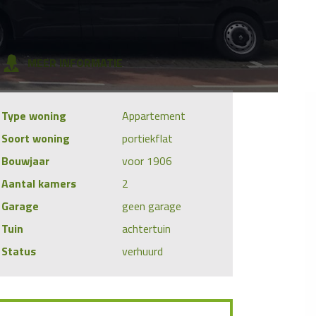
MEER INFORMATIE
Type woning
Appartement
Soort woning
portiekflat
Bouwjaar
voor 1906
Aantal kamers
2
Garage
geen garage
Tuin
achtertuin
Status
verhuurd