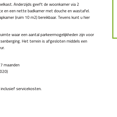
oelkast. Anderzijds geeft de woonkamer via 2
mte en een nette badkamer met douche en wastafel.
aapkamer (ruim 10 m2) bereikbaar. Tevens kunt u hier
.
ruimte waar een aantal parkeermogelijkheden zijn voor
tsenberging. Het terrein is afgesloten middels een
ur.
n 7 maanden
2020)
 inclusief servicekosten.