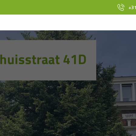
+31
huisstraat 41D