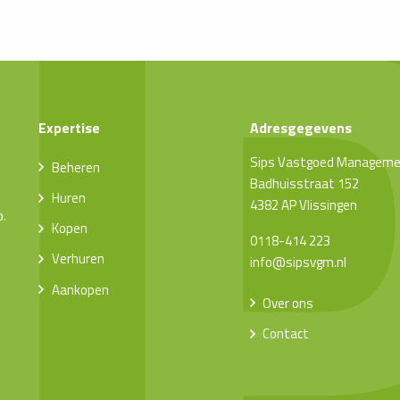
Expertise
Adresgegevens
Sips Vastgoed Managem
Beheren
Badhuisstraat 152
Huren
4382 AP Vlissingen
o.
Kopen
0118-414 223
Verhuren
info@sipsvgm.nl
Aankopen
Over ons
Contact