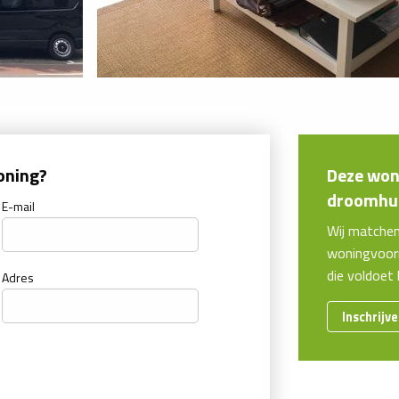
oning?
Deze woni
droomhui
E-mail
Wij matche
woningvoorr
die voldoet
Adres
Inschrijv