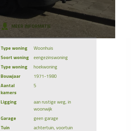
MEER INFORMATIE
Type woning
Woonhuis
Soort woning
eengezinswoning
Type woning
hoekwoning
Bouwjaar
1971-1980
Aantal
5
kamers
Ligging
aan rustige weg, in
woonwijk
Garage
geen garage
Tuin
achtertuin, voortuin