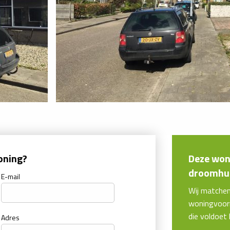
oning?
Deze woni
droomhui
E-mail
Wij matche
woningvoorr
die voldoet
Adres