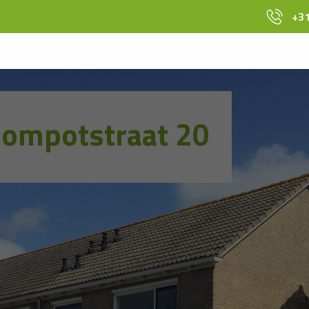
+31
ompotstraat 20