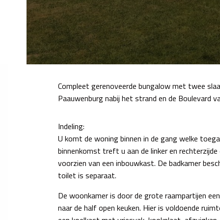
Compleet gerenoveerde bungalow met twee slaapk
Paauwenburg nabij het strand en de Boulevard va
Indeling:
U komt de woning binnen in de gang welke toegang 
binnenkomst treft u aan de linker en rechterzijd
voorzien van een inbouwkast. De badkamer besch
toilet is separaat.
De woonkamer is door de grote raampartijen een h
naar de half open keuken. Hier is voldoende ruim
een koelkast met vriesvak, kookplaat, afzuigkap