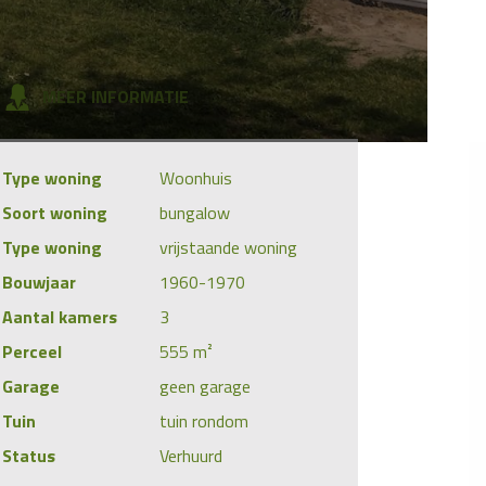
MEER INFORMATIE
Type woning
Woonhuis
Soort woning
bungalow
Type woning
vrijstaande woning
Bouwjaar
1960-1970
Aantal kamers
3
Perceel
555 m²
Garage
geen garage
Tuin
tuin rondom
Status
Verhuurd