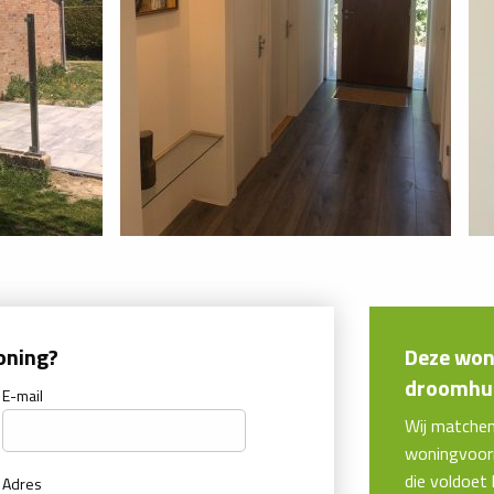
oning?
Deze woni
droomhui
E-mail
Wij matche
woningvoorr
die voldoet
Adres