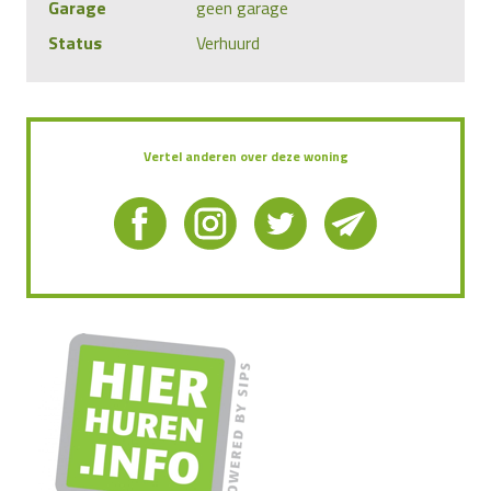
Garage
geen garage
Status
Verhuurd
Vertel anderen over deze woning