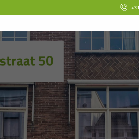
+31
straat 50