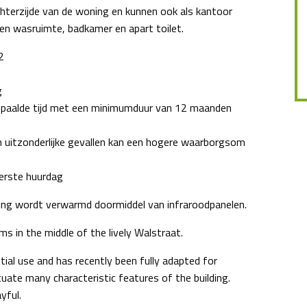
chterzijde van de woning en kunnen ook als kantoor
 een wasruimte, badkamer en apart toilet.
2
g
paalde tijd met een minimumduur van 12 maanden
n uitzonderlijke gevallen kan een hogere waarborgsom
erste huurdag
oning wordt verwarmd doormiddel van infraroodpanelen.
 in the middle of the lively Walstraat.
ntial use and has recently been fully adapted for
uate many characteristic features of the building.
yful.