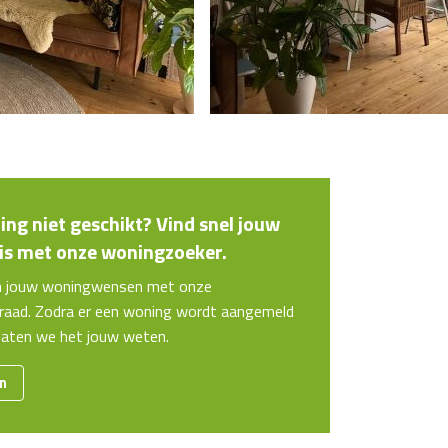
ng niet geschikt? Vind snel jouw
s met onze woningzoeker.
n jouw woningwensen met onze
aad. Zodra er een woning wordt aangemeld
 laten we het jouw weten.
en