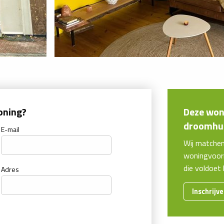
oning?
Deze woni
droomhui
E-mail
Wij matche
woningvoorr
die voldoet
Adres
Inschrijv