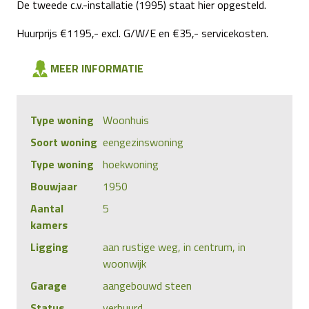
De tweede c.v.-installatie (1995) staat hier opgesteld.
Huurprijs €1195,- excl. G/W/E en €35,- servicekosten.
MEER INFORMATIE
Type woning
Woonhuis
Soort woning
eengezinswoning
Type woning
hoekwoning
Bouwjaar
1950
Aantal
5
kamers
Ligging
aan rustige weg, in centrum, in
woonwijk
Garage
aangebouwd steen
Status
verhuurd