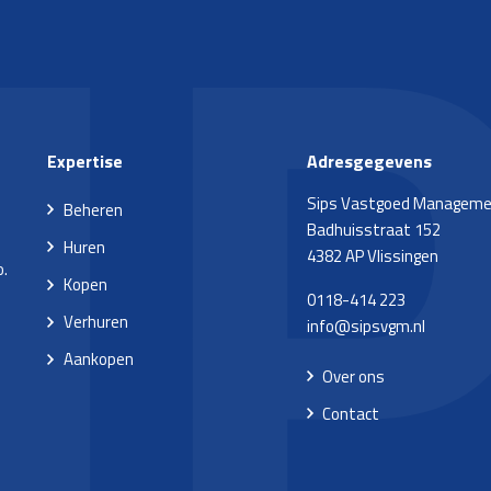
Expertise
Adresgegevens
Sips Vastgoed Managem
Beheren
Badhuisstraat 152
Huren
4382 AP Vlissingen
o.
Kopen
0118-414 223
Verhuren
info@sipsvgm.nl
Aankopen
Over ons
Contact